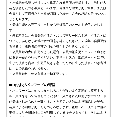
・本規約を承認し当社により規定される事項の登録を行い、当社が入
会を承認した方を会員といいます。合理的な理由がある場合、または
会員として不適当だと当社が判断した場合、入会の承認を行わないこ
とがあります。
・登録手続きの完了後、当社から登録完了のメールを送信いたしま
す。
・未成年者は、会員登録することおよび本サービスを利用することに
ついて、あらかじめ親権者の同意を得てください。未成年の会員登録
希望者は、親権者の事前の同意を得たものとみなします。
・会員登録内容に変更があった場合、会員情報変更ページにて速やか
に変更手続きを行ってください。本サービスの一部の利用不可に伴い
生じた損害も含め、変更手続きを怠ったために生じた損害につき当社
は一切の責任を負いません。
・会員登録料、年会費等は一切不要です。
■IDおよびパスワードの管理
・パスワードは、他人に知られることがないよう定期的に変更する
等、責任をもって管理してください。入力されたIDおよびパスワード
が登録されたものと一致することを所定の方法により確認した場合、
会員による利用があったものとみなします。盗用、不正使用その他の
事情により会員以外の者が利用している場合であっても、それにより