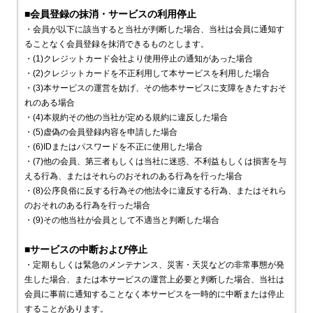
■会員登録の抹消・サービスの利用停止
・会員が以下に該当すると当社が判断した場合、当社は会員に通知す
ることなく会員登録を抹消できるものとします。
・(1)クレジットカード会社より使用停止の通知があった場合
・(2)クレジットカードを不正利用して本サービスを利用した場合
・(3)本サービスの運営を妨げ、その他本サービスに支障をきたすおそ
れのある場合
・(4)本規約その他の当社が定める規約に違反した場合
・(5)虚偽の会員登録内容を申請した場合
・(6)IDまたはパスワードを不正に使用した場合
・(7)他の会員、第三者もしくは当社に迷惑、不利益もしくは損害を与
える行為、またはそれらのおそれのある行為を行った場合
・(8)公序良俗に反する行為その他法令に違反する行為、またはそれら
のおそれのある行為を行った場合
・(9)その他当社が会員として不適当と判断した場合
■サービスの中断および停止
・定期もしくは緊急のメンテナンス、災害・天災などの非常事態が発
生した場合、または本サービスの運営上必要と判断した場合、当社は
会員に事前に通知することなく本サービスを一時的に中断または停止
することがあります。