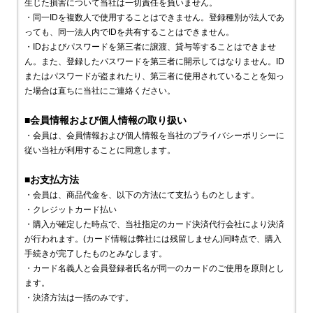
生じた損害について当社は一切責任を負いません。
・同一IDを複数人で使用することはできません。登録種別が法人であ
っても、同一法人内でIDを共有することはできません。
・IDおよびパスワードを第三者に譲渡、貸与等することはできませ
ん。また、登録したパスワードを第三者に開示してはなりません。ID
またはパスワードが盗まれたり、第三者に使用されていることを知っ
た場合は直ちに当社にご連絡ください。
■会員情報および個人情報の取り扱い
・会員は、会員情報および個人情報を当社のプライバシーポリシーに
従い当社が利用することに同意します。
■お支払方法
・会員は、商品代金を、以下の方法にて支払うものとします。
・クレジットカード払い
・購入が確定した時点で、当社指定のカード決済代行会社により決済
が行われます。(カード情報は弊社には残留しません)同時点で、購入
手続きが完了したものとみなします。
・カード名義人と会員登録者氏名が同一のカードのご使用を原則とし
ます。
・決済方法は一括のみです。