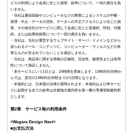
ビスの利用により会員に生じた損害、紛争について、一切の責任を負
いません。
・当社は通信回線やコンピュータなどの障害によるシステムの中断・
遅滞・中止・データの消失、データへの不正アクセスにより生じた損
害、その他当社のサービスに関して会員に生じた直接的、特別、付随
的、または結果的損害について一切の責任を負いません。
・当社は、当社が運営するウェブサイト・サーバ・ドメインなどから
送られるメール・コンテンツに、コンピューター・ウィルスなどの有
害なものが含まれていないことを保証しません。
・当社は、商品等に関する情報の正確性、完全性、確実性または有用
性について保証しません。
・本サービスにいう1日とは、24時間を意味します。13時00分30秒か
らでは、翌日の13時00分30秒までが1日間となります。
・本規約には、日本国の法律が適用されます。本規約および本サービ
スに起因する全ての紛争は京都地方裁判所を第一審の専属管轄裁判所
とします。
第2章 サービス毎の利用条件
<Wagara Design Navi>
■お支払方法