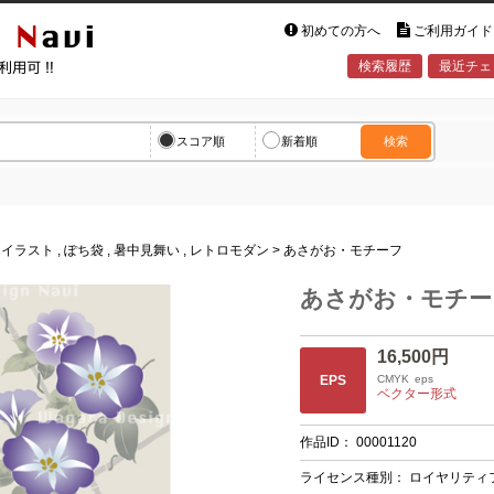
初めての方へ
ご利用ガイド
検索履歴
最近チェ
vi
スコア順
新着順
検索
,
イラスト
,
ぽち袋
,
暑中見舞い
,
レトロモダン
> あさがお・モチーフ
あさがお・モチー
16,500円
EPS
CMYK
eps
ベクター形式
作品ID：
00001120
ライセンス種別：
ロイヤリティ