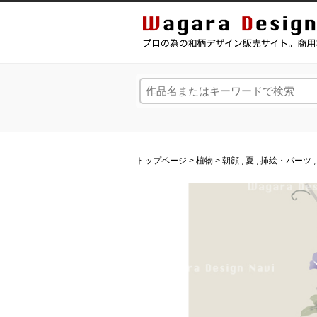
和風デザイン・和柄素材なら Wagara Design Na
トップページ
>
植物
>
朝顔
,
夏
,
挿絵・パーツ