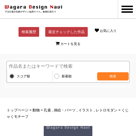
お気に入り
検索履歴
最近チェックした作品
カートを見る
スコア順
新着順
検索
トップページ
>
動物
>
孔雀
,
挿絵・パーツ
,
イラスト
,
レトロモダン
> くじ
ゃくモチーフ