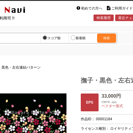
初めての方へ
ご利用ガイド
検索履歴
最近チェ
vi
スコア順
新着順
検索
子・黒色・左右連結パターン
撫子・黒色・左右
33,000円
EPS
CMYK
eps
ベクター形式
作品ID：
00001184
ライセンス種別：
ロイヤリティ