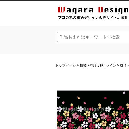
和風デザイン・和柄素材なら Wagara Design Na
トップページ
>
植物
>
撫子
,
秋
,
ライン
> 撫