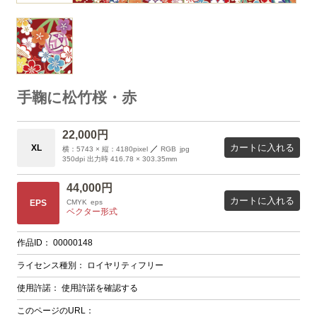
手鞠に松竹桜・赤
22,000円
カートに入れる
XL
／
横：5743 × 縦：4180pixel
RGB
jpg
350dpi 出力時 416.78 × 303.35mm
44,000円
カートに入れる
EPS
CMYK
eps
ベクター形式
作品ID：
00000148
ライセンス種別：
ロイヤリティフリー
使用許諾：
使用許諾を確認する
このページのURL：