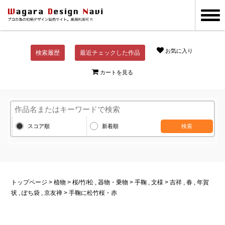
お気に入り
検索履歴
最近チェックした作品
カートを見る
スコア順
新着順
検索
トップページ
>
植物
>
桜
/
竹
/
松
,
器物・乗物
>
手鞠
,
文様
>
吉祥
,
春
,
年賀
状
,
ぽち袋
,
京友禅
> 手鞠に松竹桜・赤