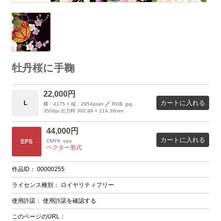
牡丹桜に手鞠
22,000円
カートに入れる
L
／
横：4175 × 縦：2954pixel
RGB
jpg
350dpi 出力時 302.99 × 214.38mm
44,000円
カートに入れる
EPS
CMYK
eps
ベクター形式
作品ID：
00000255
ライセンス種別：
ロイヤリティフリー
使用許諾：
使用許諾を確認する
このページのURL：