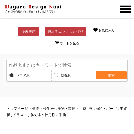
お気に入り
検索履歴
最近チェックした作品
カートを見る
スコア順
新着順
検索
トップページ
>
植物
>
桜
/
牡丹
,
器物・乗物
>
手鞠
,
春
,
挿絵・パーツ
,
年賀
状
,
イラスト
,
京友禅
> 牡丹桜に手鞠