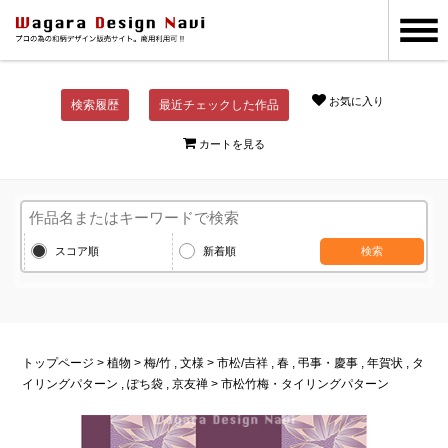
お気に入り
検索履歴
最近チェックした作品
カートを見る
スコア順
新着順
検索
トップページ
>
植物
>
梅
/
竹
,
文様
>
市松
/
吉祥
,
春
,
弔事・慶事
,
年賀状
,
タ
イリングパターン
,
ぽち袋
,
京友禅
> 市松竹梅・タイリングパターン