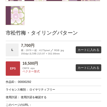
市松竹梅・タイリングパターン
7,700円
カートに入れる
L
／
横：2976 × 縦：4175pixel
RGB
jpg
350dpi 出力時 215.97 × 302.99mm
16,500円
カートに入れる
EPS
CMYK
eps
ベクター形式
作品ID：
00000292
ライセンス種別：
ロイヤリティフリー
使用許諾：
使用許諾を確認する
このページのURL：