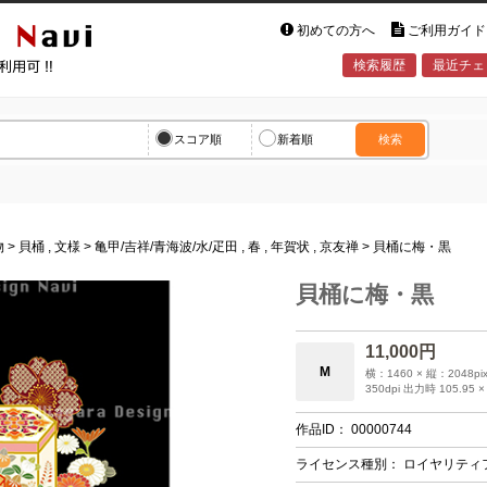
初めての方へ
ご利用ガイド
検索履歴
最近チェ
vi
スコア順
新着順
検索
物
>
貝桶
,
文様
>
亀甲
/
吉祥
/
青海波
/
水
/
疋田
,
春
,
年賀状
,
京友禅
> 貝桶に梅・黒
貝桶に梅・黒
11,000円
M
横：1460 × 縦：2048pix
350dpi 出力時 105.95 ×
作品ID：
00000744
ライセンス種別：
ロイヤリティ