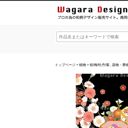
和風デザイン・和柄素材なら Wagara Design Na
トップページ
>
植物
>
桜
/
梅
/
牡丹
/
菊
,
器物・乗