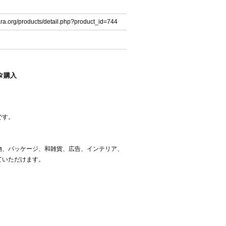
ara.org/products/detail.php?product_id=744
タ購入
です。
。
物、パッケージ、和雑貨、広告、インテリア、
ていただけます。