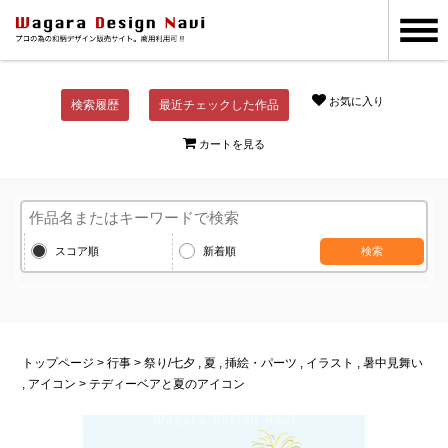
お気に入り
検索履歴
最近チェックした作品
カートを見る
スコア順
新着順
検索
トップページ
>
行事
>
祭り
/
七夕
,
夏
,
挿絵・パーツ
,
イラスト
,
暑中見舞い
,
アイコン
> テディーベアと夏のアイコン