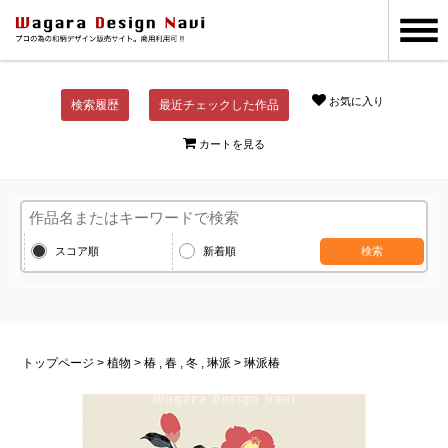
お気に入り
検索履歴
最近チェックした作品
カートを見る
スコア順
新着順
検索
トップページ
>
植物
>
椿
,
春
,
冬
,
琳派
> 琳派椿