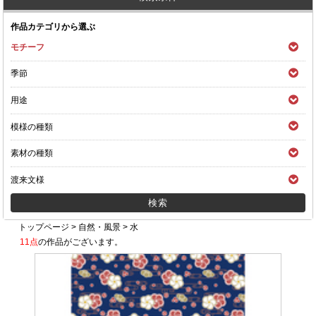
作品カテゴリから選ぶ
モチーフ
季節
用途
模様の種類
素材の種類
渡来文様
トップページ
>
自然・風景
>
水
11点
の作品がございます。