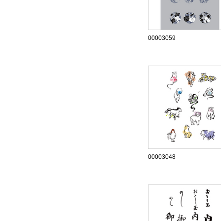
00003059
00003048