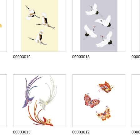
00003019
00003018
000
00003013
00003012
000