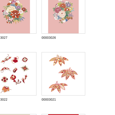
03027
00003026
03022
00003021