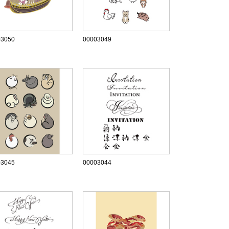
03050
00003049
03045
00003044