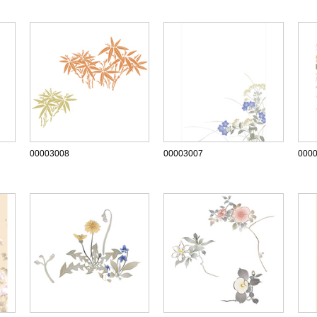
00003008
00003007
000