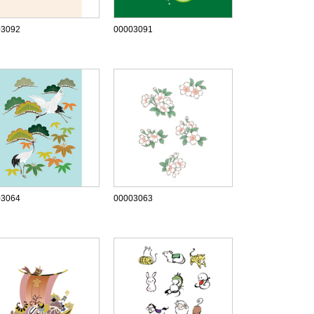
03092
00003091
03064
00003063