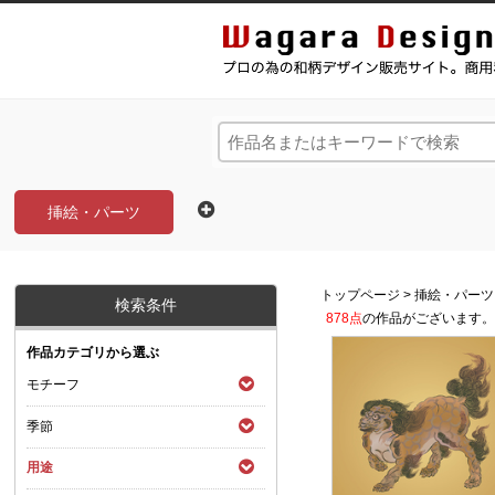
和風デザイン・和柄素材なら Wagara Design Na
挿絵・パーツ
トップページ
>
挿絵・パーツ
検索条件
878点
の作品がございます
作品カテゴリから選ぶ
モチーフ
季節
用途