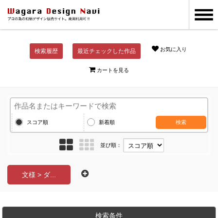
お気に入り
検索履歴
最近チェックした作品
カートを見る
スコア順
新着順
検索
並び順：
文様 > ダ...
検索条件