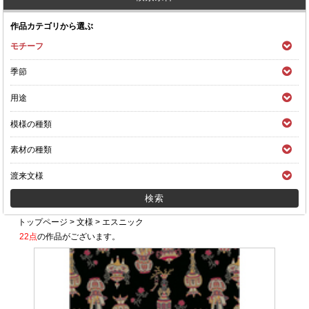
作品カテゴリから選ぶ
モチーフ
季節
用途
模様の種類
素材の種類
渡来文様
トップページ
>
文様
>
エスニック
22点
の作品がございます。