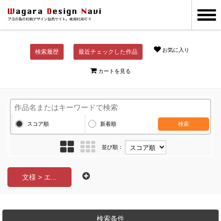
お気に入り
検索履歴
最近チェックした作品
カートを見る
スコア順
新着順
検索
並び順：
文様 > エ...
検索条件