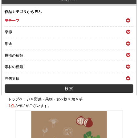
作品カテゴリから選ぶ
モチーフ
季節
用途
模様の種類
素材の種類
渡来文様
トップページ
>
野菜・果物・食べ物
>
焼き芋
1点
の作品がございます。