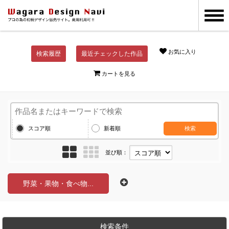
お気に入り
検索履歴
最近チェックした作品
カートを見る
スコア順
新着順
検索
並び順：
野菜・果物・食べ物...
検索条件