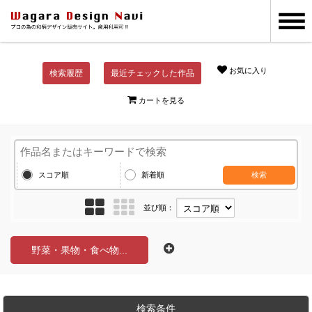
お気に入り
検索履歴
最近チェックした作品
カートを見る
スコア順
新着順
検索
並び順：
野菜・果物・食べ物...
検索条件