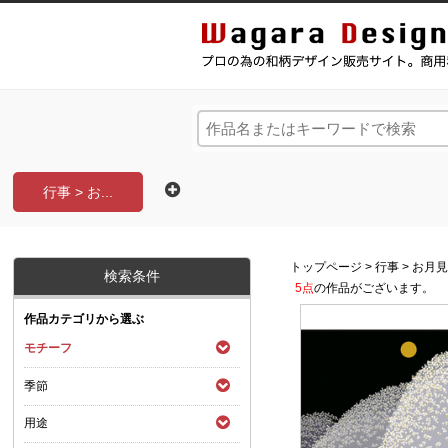
和風デザイン・和柄素材なら Wagara Design Na
行事 > お...
トップページ
>
行事
>
お月
検索条件
5点
の作品がございます。
作品カテゴリから選ぶ
モチーフ
季節
用途