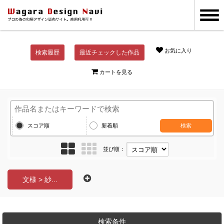
お気に入り
検索履歴
最近チェックした作品
カートを見る
スコア順
新着順
検索
並び順：
文様 > 紗...
検索条件