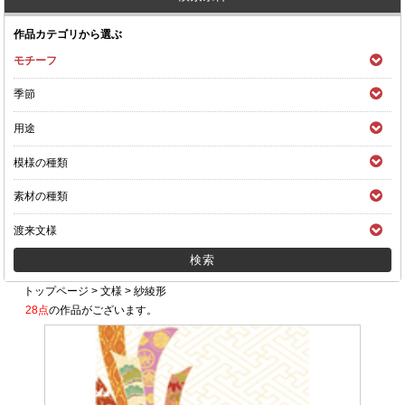
作品カテゴリから選ぶ
モチーフ
季節
用途
模様の種類
素材の種類
渡来文様
トップページ
>
文様
>
紗綾形
28点
の作品がございます。