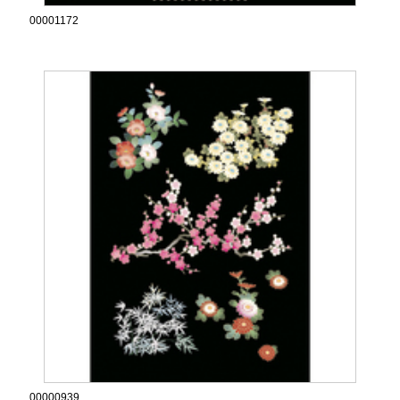
00001172
00000939