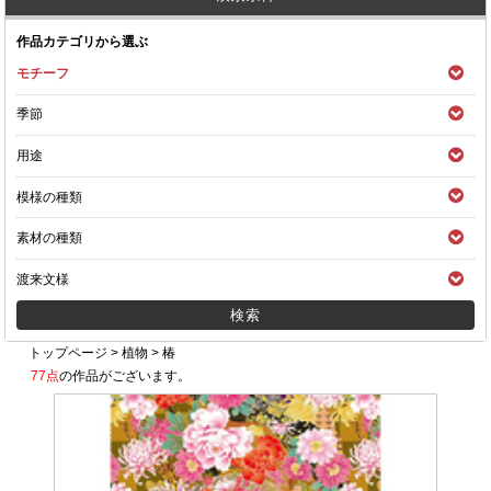
作品カテゴリから選ぶ
モチーフ
季節
用途
模様の種類
素材の種類
渡来文様
トップページ
>
植物
>
椿
77点
の作品がございます。