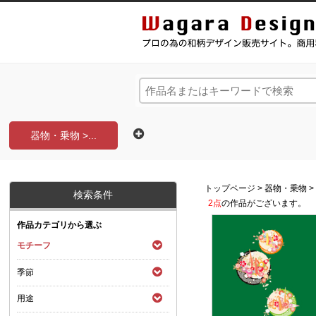
和風デザイン・和柄素材なら Wagara Design Na
器物・乗物 >...
トップページ
>
器物・乗物
検索条件
2点
の作品がございます。
作品カテゴリから選ぶ
モチーフ
季節
用途