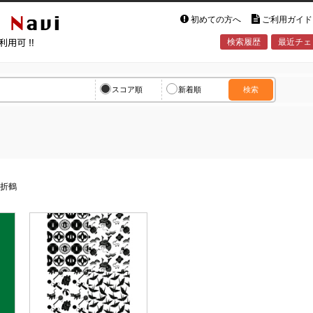
初めての方へ
ご利用ガイド
検索履歴
最近チェ
vi
スコア順
新着順
検索
>
折鶴