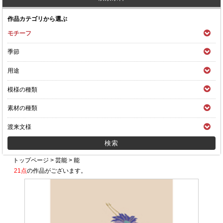
作品カテゴリから選ぶ
モチーフ
季節
用途
模様の種類
素材の種類
渡来文様
トップページ
>
芸能
>
能
21点
の作品がございます。