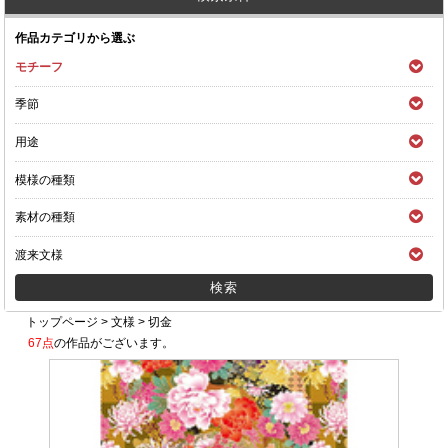
作品カテゴリから選ぶ
モチーフ
季節
用途
模様の種類
素材の種類
渡来文様
トップページ
>
文様
>
切金
67点
の作品がございます。