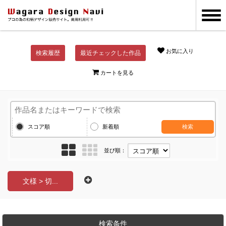
お気に入り
検索履歴
最近チェックした作品
カートを見る
スコア順
新着順
検索
並び順：
文様 > 切...
検索条件