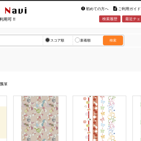
初めての方へ
ご利用ガイド
検索履歴
最近チェ
vi
スコア順
新着順
検索
>
瓢箪