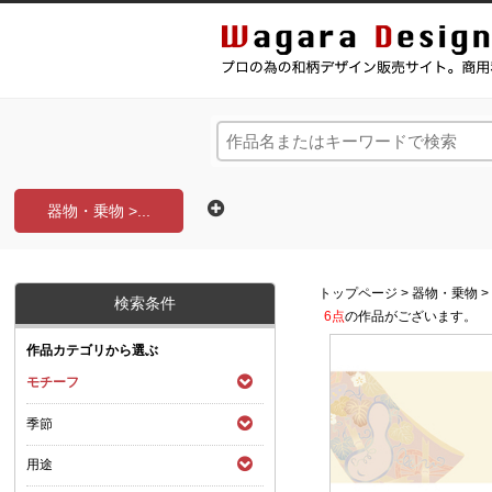
和風デザイン・和柄素材なら Wagara Design Na
器物・乗物 >...
トップページ
>
器物・乗物
検索条件
6点
の作品がございます。
作品カテゴリから選ぶ
モチーフ
季節
用途