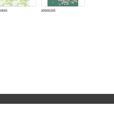
00645
00000205