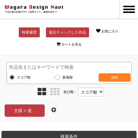
お気に入り
検索履歴
最近チェックした作品
カートを見る
スコア順
新着順
検索
並び順：
文様 > 道...
検索条件