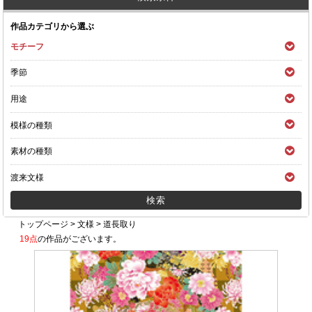
作品カテゴリから選ぶ
モチーフ
季節
用途
模様の種類
素材の種類
渡来文様
トップページ
>
文様
>
道長取り
19点
の作品がございます。