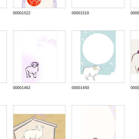
00001522
00001510
000
00001462
00001450
000