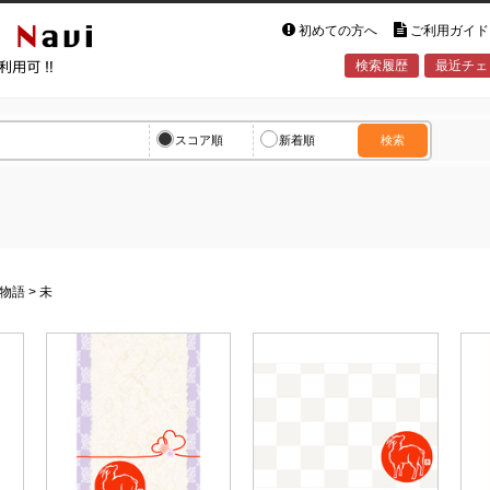
初めての方へ
ご利用ガイド
検索履歴
最近チェ
vi
スコア順
新着順
検索
物語
>
未