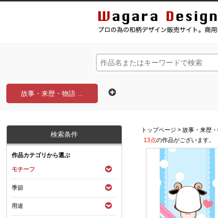
和風デザイン・和柄素材なら Wagara Design Na
故事・来歴・物語 ...
トップページ
>
故事・来歴・
検索条件
13点
の作品がございます。
作品カテゴリから選ぶ
モチーフ
季節
用途