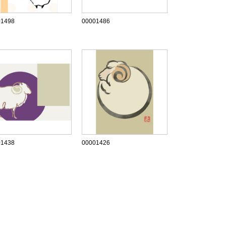
01498
00001486
01438
00001426