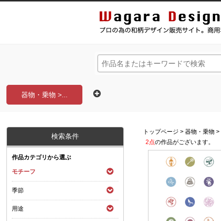
和風デザイン・和柄素材なら Wagara Design Na
器物・乗物 >...
トップページ
>
器物・乗物
検索条件
2点
の作品がございます。
作品カテゴリから選ぶ
モチーフ
季節
用途