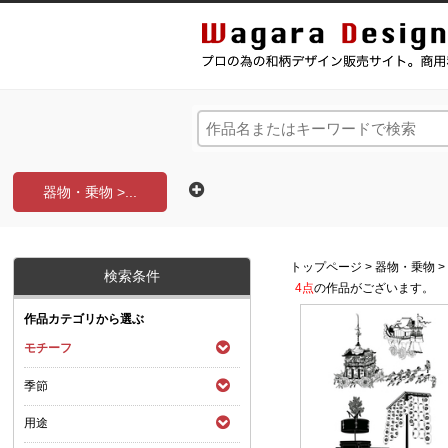
和風デザイン・和柄素材なら Wagara Design Na
器物・乗物 >...
トップページ
>
器物・乗物
検索条件
4点
の作品がございます。
作品カテゴリから選ぶ
モチーフ
季節
用途