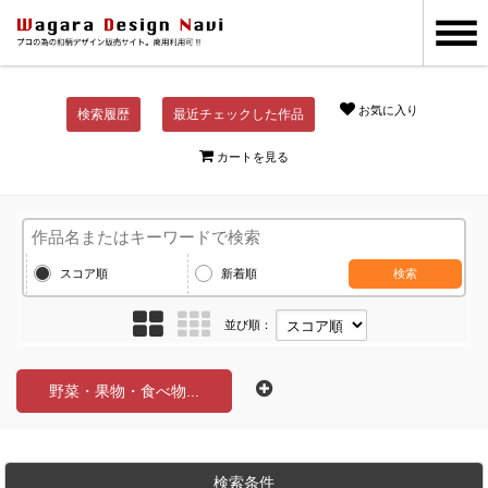
お気に入り
検索履歴
最近チェックした作品
カートを見る
スコア順
新着順
検索
並び順：
野菜・果物・食べ物...
検索条件