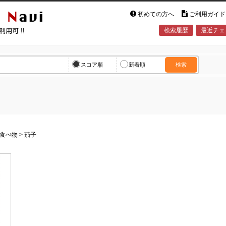
初めての方へ
ご利用ガイド
検索履歴
最近チェ
vi
スコア順
新着順
検索
食べ物
>
茄子