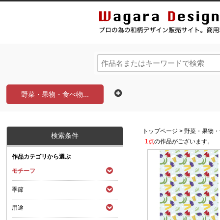
和風デザイン・和柄素材なら Wagara Design Na
野菜・果物・食べ物...
トップページ
>
野菜・果物・
検索条件
1点
の作品がございます。
作品カテゴリから選ぶ
モチーフ
季節
用途