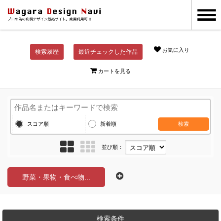
お気に入り
検索履歴
最近チェックした作品
カートを見る
スコア順
新着順
検索
並び順：
野菜・果物・食べ物...
検索条件