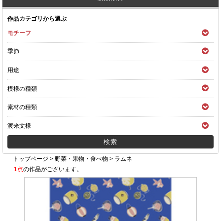
作品カテゴリから選ぶ
モチーフ
季節
用途
模様の種類
素材の種類
渡来文様
トップページ
>
野菜・果物・食べ物
>
ラムネ
1点
の作品がございます。