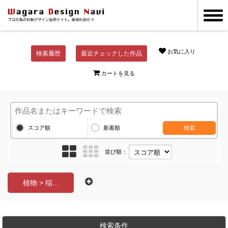
お気に入り
検索履歴
最近チェックした作品
カートを見る
スコア順
新着順
検索
並び順：
植物 > 稲...
検索条件