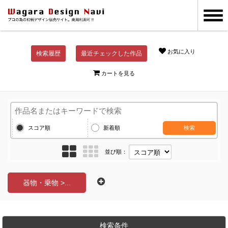
お気に入り
検索履歴
最近チェックした作品
カートを見る
スコア順
新着順
検索
並び順：
器物・乗物 >...
検索条件