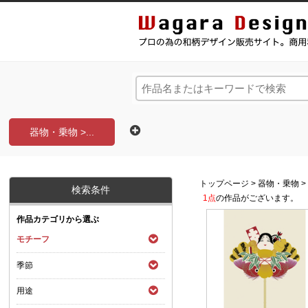
和風デザイン・和柄素材なら Wagara Design Na
器物・乗物 >...
トップページ
>
器物・乗物
検索条件
1点
の作品がございます。
作品カテゴリから選ぶ
モチーフ
季節
用途