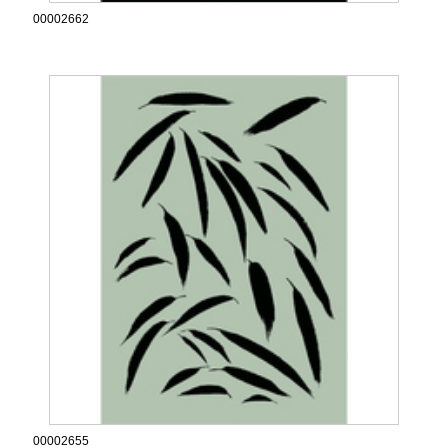
00002662
00002655