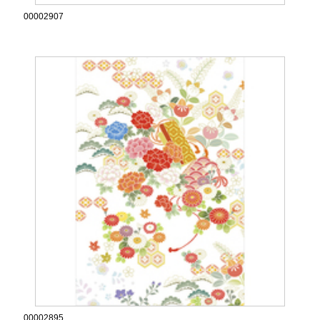
00002907
00002895