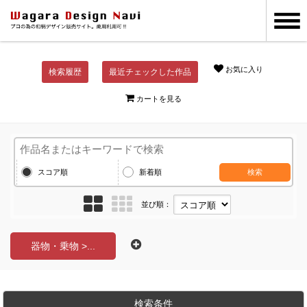
お気に入り
検索履歴
最近チェックした作品
カートを見る
スコア順
新着順
検索
並び順：
器物・乗物 >...
検索条件