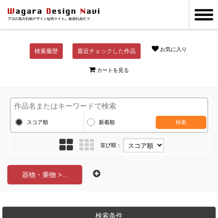
お気に入り
検索履歴
最近チェックした作品
カートを見る
スコア順
新着順
検索
並び順：
器物・乗物 >...
検索条件