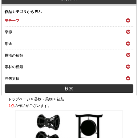
作品カテゴリから選ぶ
モチーフ
季節
用途
模様の種類
素材の種類
渡来文様
トップページ
>
器物・乗物
>
鉦鼓
1点
の作品がございます。