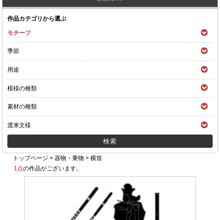
作品カテゴリから選ぶ
モチーフ
季節
用途
模様の種類
素材の種類
渡来文様
トップページ
>
器物・乗物
>
横笛
1点
の作品がございます。