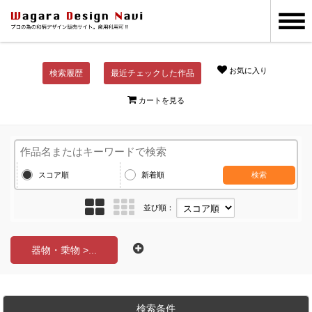
お気に入り
検索履歴
最近チェックした作品
カートを見る
スコア順
新着順
検索
並び順：
器物・乗物 >...
検索条件