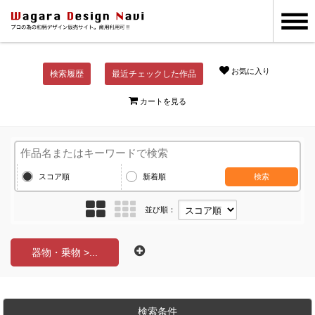
お気に入り
検索履歴
最近チェックした作品
カートを見る
スコア順
新着順
検索
並び順：
器物・乗物 >...
検索条件