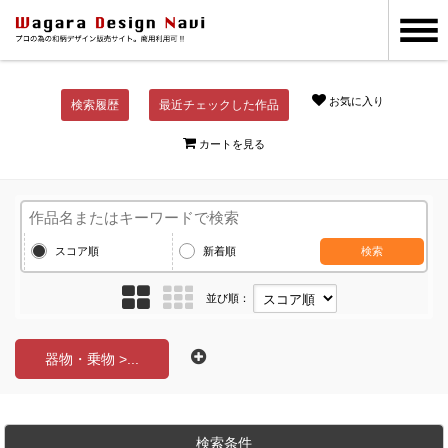
お気に入り
検索履歴
最近チェックした作品
カートを見る
スコア順
新着順
検索
並び順：
器物・乗物 >...
検索条件