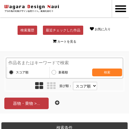
お気に入り
検索履歴
最近チェックした作品
カートを見る
スコア順
新着順
検索
並び順：
器物・乗物 >...
検索条件