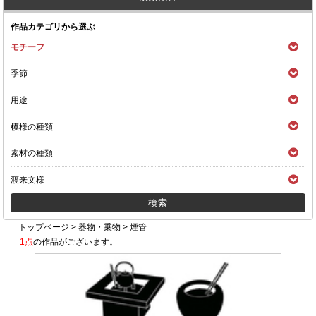
作品カテゴリから選ぶ
モチーフ
季節
用途
模様の種類
素材の種類
渡来文様
トップページ
>
器物・乗物
>
煙管
1点
の作品がございます。