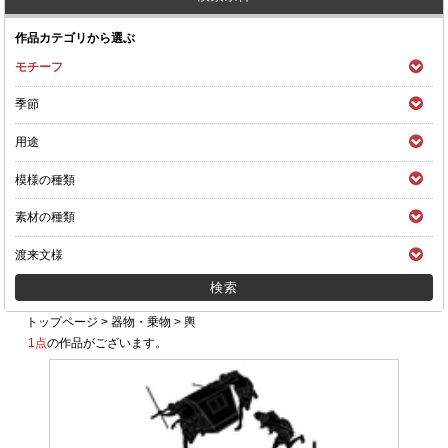
作品カテゴリから選ぶ
モチーフ
季節
用途
模様の種類
素材の種類
渡来文様
トップページ
>
器物・乗物
>
輿
1点
の作品がございます。