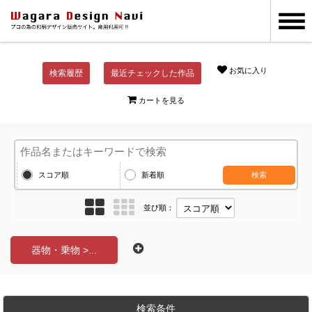
お気に入り
検索履歴
最近チェックした作品
カートを見る
スコア順
新着順
検索
並び順：
器物・乗物 >...
検索条件