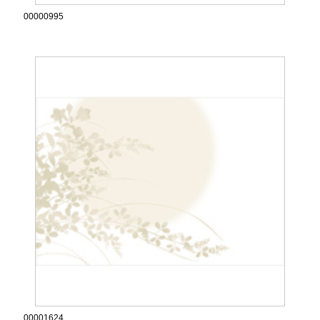
00000995
00001624