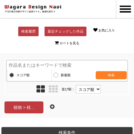
お気に入り
検索履歴
最近チェックした作品
カートを見る
スコア順
新着順
検索
並び順：
植物 > 枝...
検索条件