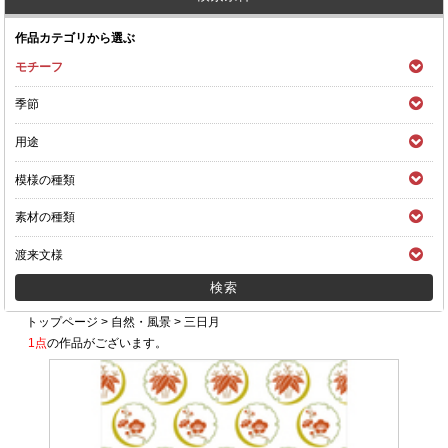
作品カテゴリから選ぶ
モチーフ
季節
用途
模様の種類
素材の種類
渡来文様
トップページ
>
自然・風景
>
三日月
1点
の作品がございます。