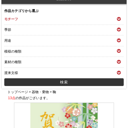
作品カテゴリから選ぶ
モチーフ
季節
用途
模様の種類
素材の種類
渡来文様
トップページ
>
器物・乗物
>
鞠
13点
の作品がございます。