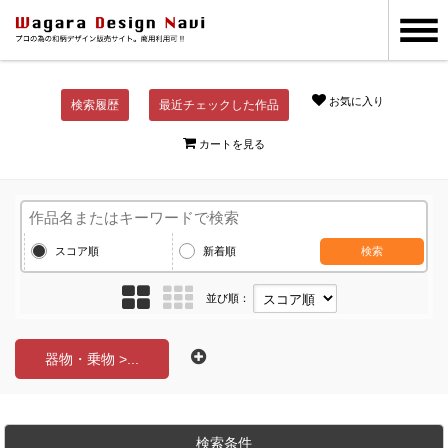
お気に入り
検索履歴
最近チェックした作品
カートを見る
スコア順
新着順
検索
並び順：
器物・乗物 >...
検索条件