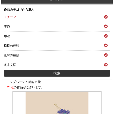
作品カテゴリから選ぶ
モチーフ
季節
用途
模様の種類
素材の種類
渡来文様
トップページ
>
芸能
>
能
21点
の作品がございます。