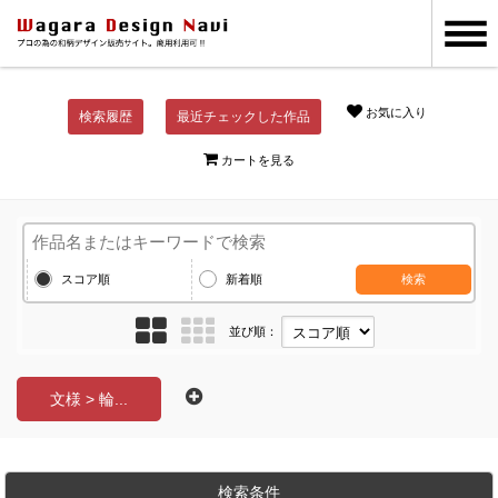
お気に入り
検索履歴
最近チェックした作品
カートを見る
スコア順
新着順
検索
並び順：
文様 > 輪...
検索条件