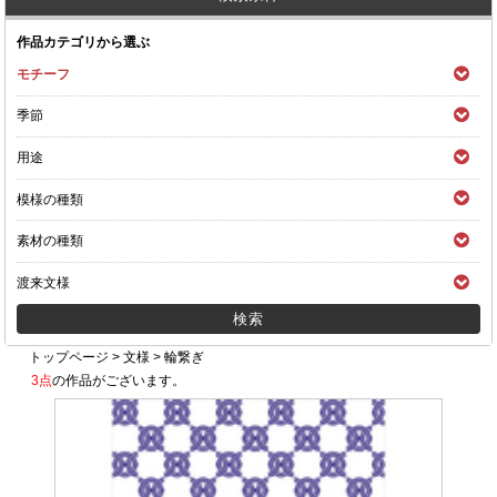
作品カテゴリから選ぶ
モチーフ
季節
用途
模様の種類
素材の種類
渡来文様
トップページ
>
文様
>
輪繋ぎ
3点
の作品がございます。